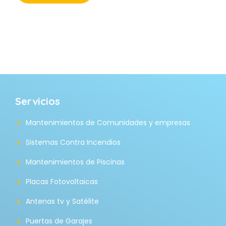
Servicios
Mantenimientos de Comunidades y empresas
Sistemas Contra Incendios
Mantenimientos de Piscinas
Placas Fotovoltaicas
Antenas tv y Satélite
Puertas de Garajes