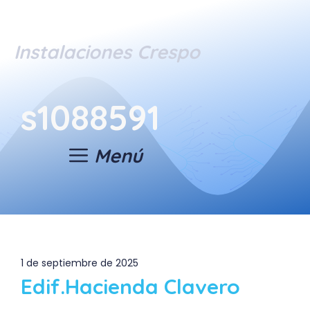
Saltar
al
contenido
Instalaciones Crespo
s1088591
Menú
1 de septiembre de 2025
Edif.Hacienda Clavero