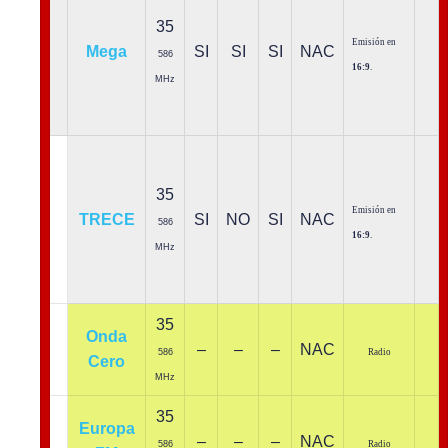
35
Emisión en
Mega
SI
SI
SI
NAC
586
16:9
.
MHz
35
Emisión en
TRECE
SI
NO
SI
NAC
586
16:9
.
MHz
35
Onda
–
–
–
NAC
586
Radio
Cero
MHz
35
Europa
–
–
–
NAC
586
Radio