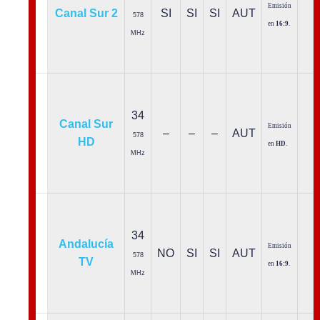
Emisión
Canal Sur 2
SI
SI
SI
AUT
578
en
16:9
.
MHz
34
Canal Sur
Emisión
–
–
–
AUT
578
HD
en
HD
.
MHz
34
Andalucía
Emisión
NO
SI
SI
AUT
578
TV
en
16:9
.
MHz