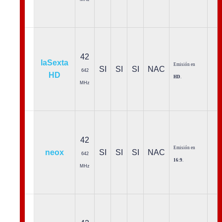
42
laSexta
Emisión en
SI
SI
SI
NAC
642
HD
HD
.
MHz
42
Emisión en
neox
SI
SI
SI
NAC
642
16:9
.
MHz