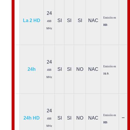
24
Emisión en
La 2 HD
SI
SI
SI
NAC
498
HD
.
MHz
24
Emisión en
24h
SI
SI
NO
NAC
498
16:9
.
MHz
24
Emisión en
–
24h HD
SI
SI
NO
NAC
498
HD
.
MHz