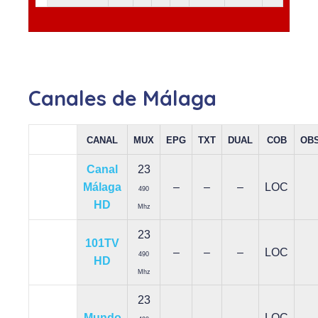
Canales de Málaga
CANAL
MUX
EPG
TXT
DUAL
COB
OB
Canal
23
Málaga
–
–
–
LOC
490
HD
Mhz
23
101TV
–
–
–
LOC
490
HD
Mhz
23
Mundo
–
–
–
LOC