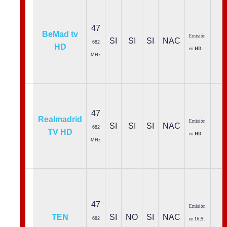
47
BeMad tv
Emisión
SI
SI
SI
NAC
682
HD
en
HD
.
MHz
47
Realmadrid
Emisión
SI
SI
SI
NAC
682
TV HD
en
HD
.
MHz
47
Emisión
TEN
SI
NO
SI
NAC
682
en
16:9
.