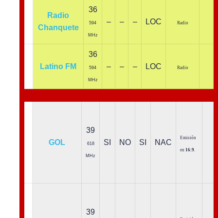
36
Radio
–
–
–
LOC
594
Radio
Chanquete
MHz
36
Latino FM
–
–
–
LOC
594
Radio
MHz
39
Emisión
GOL
SI
NO
SI
NAC
618
en
16:9
.
MHz
39