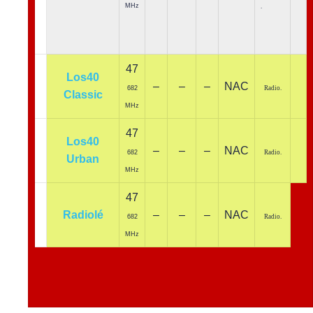
MHz
.
47
Los40
–
–
–
NAC
682
Radio.
Classic
MHz
47
Los40
–
–
–
NAC
682
Radio.
Urban
MHz
47
Radiolé
–
–
–
NAC
682
Radio.
MHz