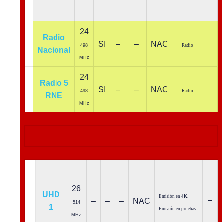
24
Radio
SI
–
–
NAC
498
Radio
Nacional
MHz
24
Radio 5
SI
–
–
NAC
498
Radio
RNE
MHz
26
UHD
Emisión en
4K
.
–
–
–
–
NAC
514
1
Emisión en pruebas.
MHz