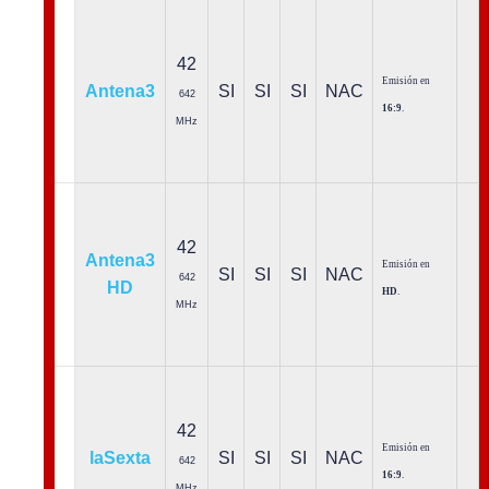
42
Emisión en
Antena3
SI
SI
SI
NAC
642
16:9
.
MHz
42
Antena3
Emisión en
SI
SI
SI
NAC
642
HD
HD
.
MHz
42
Emisión en
laSexta
SI
SI
SI
NAC
642
16:9
.
MHz