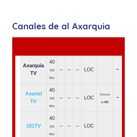
Canales de al Axarquia
40
Axarquía
–
–
–
–
LOC
626
TV
Mhz
40
Axartel
Emisión
–
–
–
–
LOC
626
TV
en
HD
.
Mhz
40
101TV
–
–
–
LOC
626
Mhz