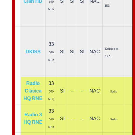
Clan HD
SI
SI
SI
NAC
570
HD
.
MHz
33
Emisión en
DKISS
SI
SI
SI
NAC
570
16:9
.
MHz
Radio
33
Clásica
SI
–
–
NAC
570
Radio
HQ RNE
MHz
33
Radio 3
SI
–
–
NAC
570
Radio
HQ RNE
MHz