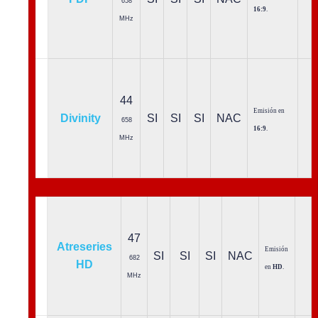
658
16:9
.
MHz
44
Emisión en
Divinity
SI
SI
SI
NAC
658
16:9
.
MHz
47
Atreseries
Emisión
SI
SI
SI
NAC
682
HD
en
HD
.
MHz