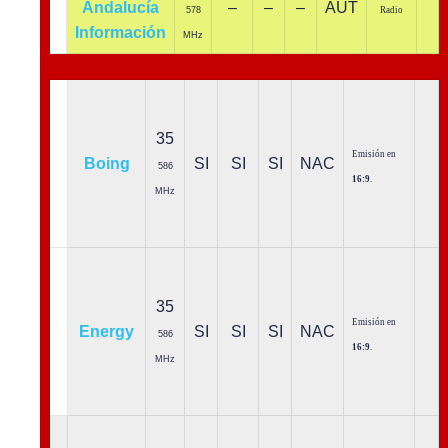
Andalucía
–
–
–
AUT
578
Radio
Información
MHz
35
Emisión en
Boing
SI
SI
SI
NAC
586
16:9
.
MHz
35
Emisión en
Energy
SI
SI
SI
NAC
586
16:9
.
MHz