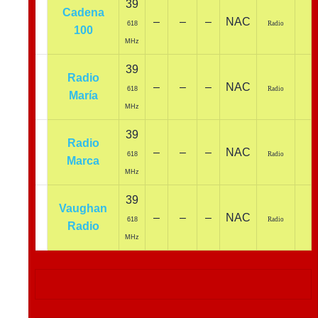
39
Cadena
–
–
–
NAC
618
Radio
100
MHz
39
Radio
–
–
–
NAC
618
Radio
María
MHz
39
Radio
–
–
–
NAC
618
Radio
Marca
MHz
39
Vaughan
–
–
–
NAC
618
Radio
Radio
MHz