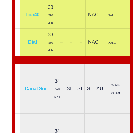
33
Los40
–
–
–
NAC
570
Radio.
MHz
33
Dial
–
–
–
NAC
570
Radio.
MHz
34
Emisión
Canal Sur
SI
SI
SI
AUT
578
en
16:9
.
MHz
34