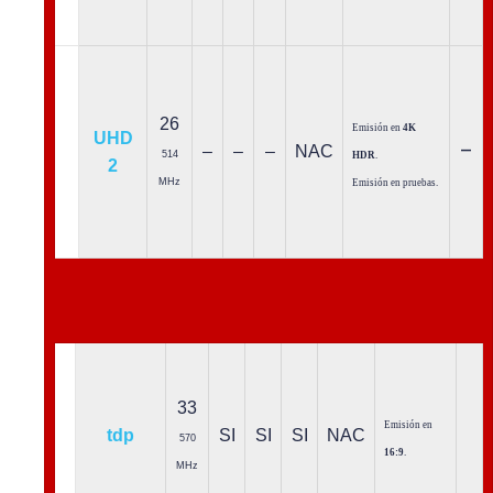
26
Emisión en
4K
UHD
–
–
–
–
NAC
514
HDR
.
2
MHz
Emisión en pruebas.
33
Emisión en
tdp
SI
SI
SI
NAC
570
16:9
.
MHz