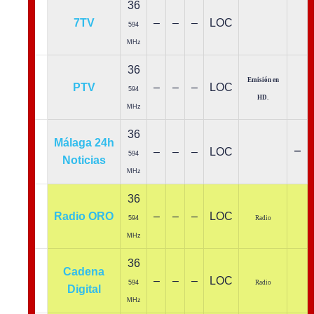
36
7TV
–
–
–
LOC
594
MHz
36
Emisión en
PTV
–
–
–
LOC
594
HD
.
MHz
36
Málaga 24h
–
–
–
–
LOC
594
Noticias
MHz
36
Radio ORO
–
–
–
LOC
594
Radio
MHz
36
Cadena
–
–
–
LOC
594
Radio
Digital
MHz