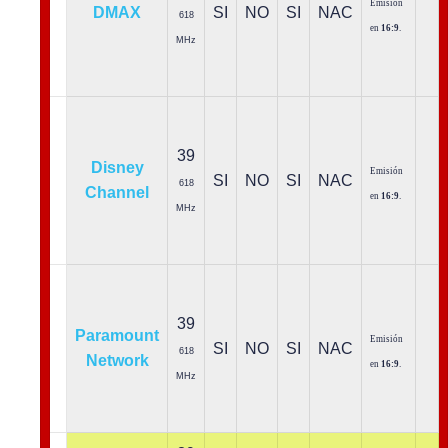
Emisión
DMAX
SI
NO
SI
NAC
618
en
16:9
.
MHz
39
Disney
Emisión
SI
NO
SI
NAC
618
Channel
en
16:9
.
MHz
39
Paramount
Emisión
SI
NO
SI
NAC
618
Network
en
16:9
.
MHz