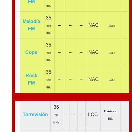
FM
MHz
35
Melodía
–
–
–
NAC
586
Radio
FM
MHz
35
Cope
–
–
–
NAC
586
Radio
MHz
35
Rock
–
–
–
NAC
586
Radio
FM
MHz
36
Emisión en
Torrevisión
–
–
–
LOC
594
HD
.
MHz