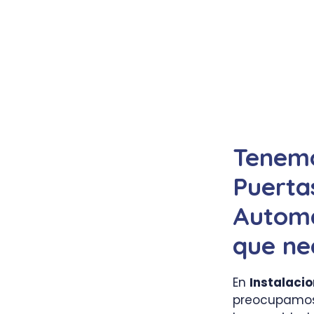
Tenemo
Puerta
Automá
que nec
En
Instalaci
preocupamos