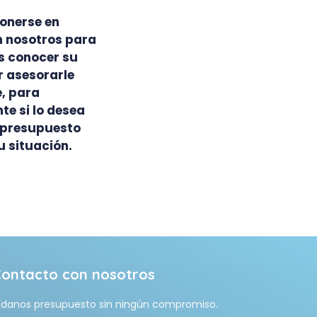
onerse en
 nosotros para
 conocer su
r asesorarle
, para
te si lo desea
n presupuesto
u situación.
Contacto con nosotros
ídanos presupuesto sin ningún compromiso.