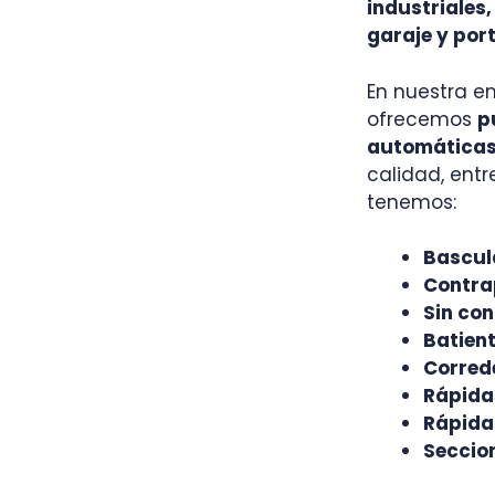
industriales
garaje y por
En nuestra e
ofrecemos
p
automática
calidad, entr
tenemos:
Bascul
Contra
Sin con
Batient
Corred
Rápidas
Rápidas
Seccion