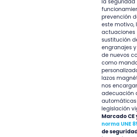
la seguridad 
funcionamien
prevención de
este motivo,
actuaciones 
sustitución d
engranajes y 
de nuevos c
como mand
personalizado
lazos magnét
nos encarga
adecuación d
automáticas 
legislación v
Marcado 
norma UNE 8
de segurida