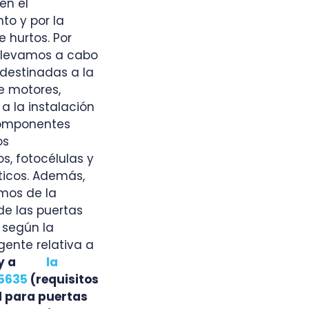
en el
to y por la
 hurtos. Por
 llevamos a cabo
destinadas a la
e motores,
a la instalación
omponentes
os
s, fotocélulas y
icos. Además,
mos de la
e las puertas
según la
igente relativa a
CE y a
la
5635
(requisitos
d para puertas