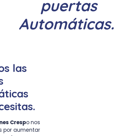
puertas
Automáticas.
s las
s
ticas
esitas.
ones Cresp
o
nos
 por aumentar