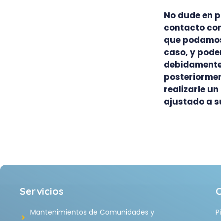
No dude en p
contacto con
que podamos
caso, y pode
debidamente
posteriormen
realizarle u
ajustado a s
Servicios
Mantenimientos de Comunidades y
P