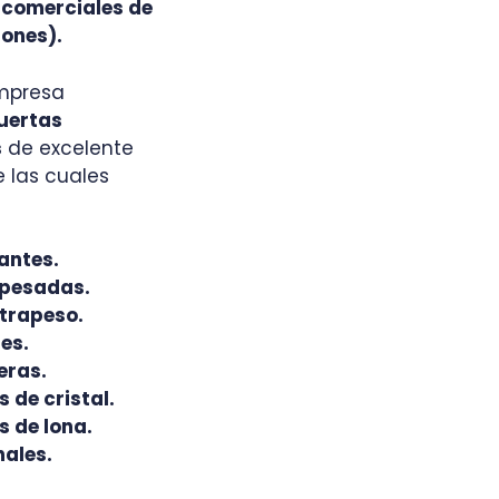
, comerciales de
tones).
mpresa
uertas
s
de excelente
e las cuales
antes.
pesadas.
trapeso.
es.
eras.
 de cristal.
 de lona.
ales.